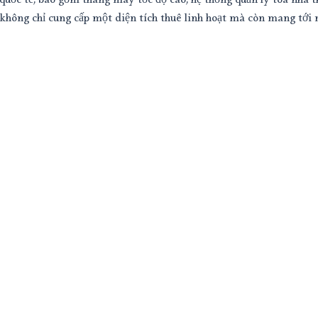
ẩn quốc tế, bao gồm thang máy tốc độ cao, hệ thống quản lý tòa nh
 không chỉ cung cấp một diện tích thuê linh hoạt mà còn mang tới 