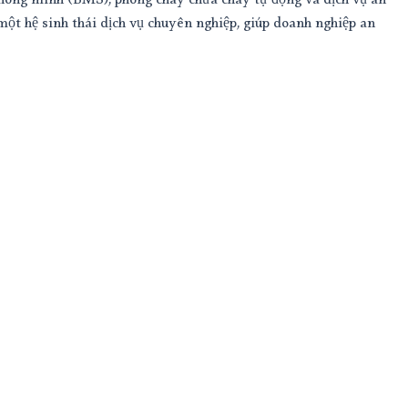
à thông minh (BMS), phòng cháy chữa cháy tự động và dịch vụ an
một hệ sinh thái dịch vụ chuyên nghiệp, giúp doanh nghiệp an